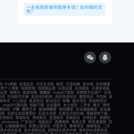
一名视频剪辑师能挣多钱？如何做的优
秀？
词
PS修图
宝宝起名
河北生活网
鲜花
汉语词典
苗木网
女性健康
优秀个人博客
网络营销
短视频运营
抖音运营
在线题库
手游安卓版
运营
搜救犬
旅游攻略
精雕图
chatGPT官网
非物质文化遗产
名酒
包网
在线新华字典
英语培训机构
商务英语培训
雅思培训
书包网
采
格考试
少儿培训
英语培训
职业培训
网赚
苗木供应
短视频培训
chatGPT国内版
戏曲下载
企业服务
女士发型
二手车
散文
律师
雕刻网
浮雕
雕塑艺术
玻璃钢雕塑
景观雕塑
资治通鉴翻译
资治通
教程
石家庄去痣哪里好
石家庄祛痣
石家庄点痣价格
戏曲视频下载
女孩取名
周易取名
男孩取名
宝宝取名
周易起名
女孩起名
道德经
photoshop
广告设计
海报设计
直播电商
电商之家
鲜花速递网
同
试
心理健康测试
免费心理测试
中医养生
春季养生
保健食品
二手
苗木供应信息
苗木求购信息
园林绿化苗木价格
银杏供应求购信息