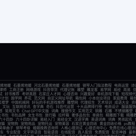
烯地暖
石墨烯地暖
河北石墨烯地暖
石墨烯地暖
钢琴入门指法教程
电商运营
诗
律师
工商注册
网络游戏
抖音带货
代理记账
雕塑
雕龙客
易学网
易经
周易
试
好书推荐
考研真题
石家庄人才网
心理咨询
兴趣爱好
单机游戏下载
短视频代
作计划
国学网
养花
范文网
自定义网址导航
箱包网
小本创业项目
家庭教育
箱
红楼梦
中国机械网
好玩的手机游戏推荐
雕塑网
代理招生
艺术培训
成语大全
资
文玩
互联网资讯
查字典
奇石
抖音代运营
十大品牌排行榜
电商设计
服装服饰
感
常用文书
Chat GPT中文版
词典
搜搜作文
实用范文
铜雕
石雕
不锈钢雕塑
生书包
书包品牌
女生书包
旅行箱
拉杆箱
奢侈品包包
单肩包
精雕图下载
精雕
六十四卦
六十四卦详解
易经入门
易经全文
汉语字典
英语词典
词典
男孩起名
物猫
宠物狗
宠物用品
宠物托运
宠物美容
石家庄黄金回收
黄金回收价格
ps教程
简单曲子
钢琴考级
婚姻挽救咨询师
人格心理测试
心理咨询中心
免费在线心理测
车
专业配音
文字转语音
智能语音
在线配音
真人配音
免费配音
配音神器
最新