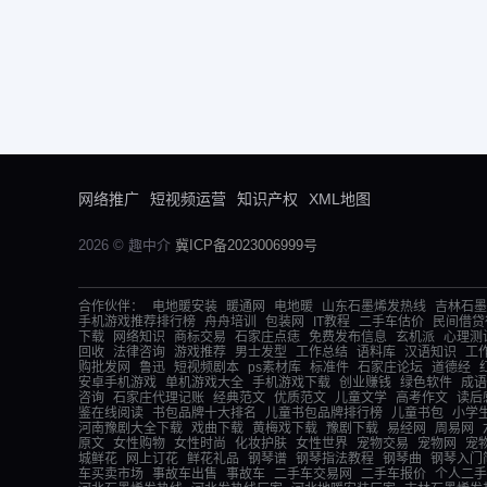
网络推广
短视频运营
知识产权
XML地图
2026 © 趣中介
冀ICP备2023006999号
合作伙伴：
电地暖安装
暖通网
电地暖
山东石墨烯发热线
吉林石墨
手机游戏推荐排行榜
舟舟培训
包装网
IT教程
二手车估价
民间借贷
下载
网络知识
商标交易
石家庄点痣
免费发布信息
玄机派
心理测
回收
法律咨询
游戏推荐
男士发型
工作总结
语料库
汉语知识
工
购批发网
鲁迅
短视频剧本
ps素材库
标准件
石家庄论坛
道德经
安卓手机游戏
单机游戏大全
手机游戏下载
创业赚钱
绿色软件
成语
咨询
石家庄代理记账
经典范文
优质范文
儿童文学
高考作文
读后
鉴在线阅读
书包品牌十大排名
儿童书包品牌排行榜
儿童书包
小学
河南豫剧大全下载
戏曲下载
黄梅戏下载
豫剧下载
易经网
周易网
原文
女性购物
女性时尚
化妆护肤
女性世界
宠物交易
宠物网
宠
城鲜花
网上订花
鲜花礼品
钢琴谱
钢琴指法教程
钢琴曲
钢琴入门
车买卖市场
事故车出售
事故车
二手车交易网
二手车报价
个人二手