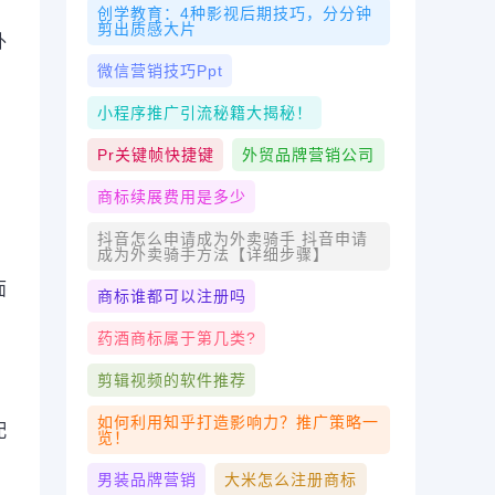
创学教育：4种影视后期技巧，分分钟
剪出质感大片
外
微信营销技巧ppt
小程序推广引流秘籍大揭秘！
Pr关键帧快捷键
外贸品牌营销公司
商标续展费用是多少
抖音怎么申请成为外卖骑手 抖音申请
成为外卖骑手方法【详细步骤】
面
商标谁都可以注册吗
药酒商标属于第几类?
剪辑视频的软件推荐
如何利用知乎打造影响力？推广策略一
配
览！
男装品牌营销
大米怎么注册商标