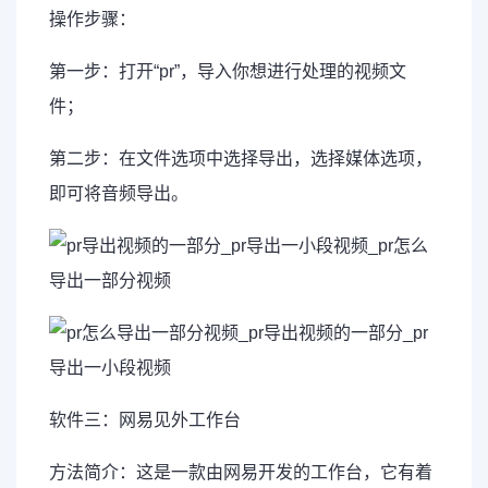
操作步骤：
第一步：打开“pr”，导入你想进行处理的视频文
件；
第二步：在文件选项中选择导出，选择媒体选项，
即可将音频导出。
软件三：网易见外工作台
方法简介：这是一款由网易开发的工作台，它有着