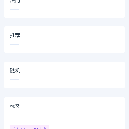
热门
推荐
随机
标签