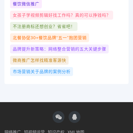
餐饮微信推广
女孩子学视频剪辑好找工作吗？真的可以挣钱吗？
不注册商标还想创业？省省吧！
北餐协促30+餐饮品牌“五一”抱团营销
品牌提升新策略：网络整合营销的五大关键步骤
微商推广怎样找精准客源快
市场营销关于品牌的案例分析
网络推广
短视频运营
知识产权
XML地图