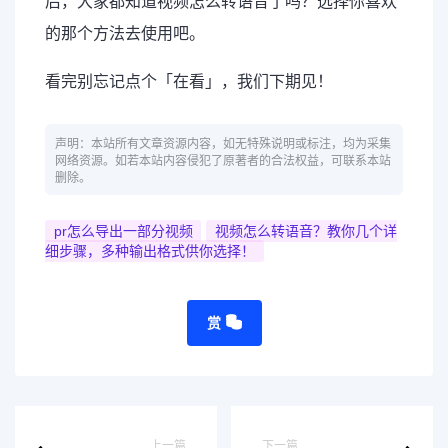
后，大家都知道视频怎么转语音了吗？选择你喜欢
的那个方法去使用吧。
看完别忘记点个「在看」，我们下期见！
声明：本站所有文章资源内容，如无特殊说明或标注，均为采集
网络资源。如若本站内容侵犯了原著者的合法权益，可联系本站
删除。
pr怎么导出一部分视频
视频怎么转语音？教你几个详
细步骤，多种输出格式供你选择！
赏
上一篇
下一篇