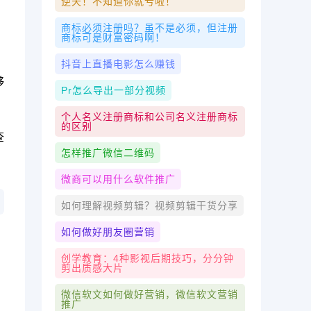
逆天！不知道你就亏啦！
商标必须注册吗？虽不是必须，但注册
商标可是财富密码啊！
抖音上直播电影怎么赚钱
够
Pr怎么导出一部分视频
个人名义注册商标和公司名义注册商标
的区别
查
怎样推广微信二维码
微商可以用什么软件推广
如何理解视频剪辑？视频剪辑干货分享
如何做好朋友圈营销
创学教育：4种影视后期技巧，分分钟
剪出质感大片
微信软文如何做好营销，微信软文营销
推广