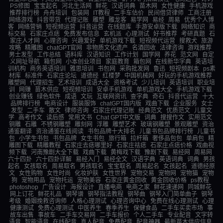
PS修图
宝宝起名
河北生活网
鲜花
汉语词典
苗木网
女性健康
手机游戏
推荐排行榜
舟舟培训
包装网
IT教程
二手车估价
民间借贷律师
工商注册
网络游戏
抖音带货
代理记账
雕塑
雕龙客
易学网
易经
周易
优秀个人博
客
网络营销
短视频运营
抖音运营
在线题库
手游安卓版下载
网络知识
商
标交易
石家庄点痣
免费发布信息
玄机派
心理测试
好书推荐
考研真题
石
家庄人才网
心理咨询
兴趣爱好
单机游戏下载
短视频代运营
搜救犬
旅游
攻略
精雕图
chatGPT官网
非物质文化遗产
名酒回收
法律咨询
游戏推荐
男士发型
工作总结
语料库
汉语知识
工作计划
国学网
养花
范文网
自定
义网址导航
箱包网
小本创业项目
家庭教育
箱包网
在线新华字典
英语培
训机构
商务英语培训
雅思培训
书包网
采购批发网
鲁迅
短视频剧本
ps素
材库
标准件
石家庄论坛
道德经
红楼梦
中国机械网
好玩的手机游戏推荐
雕塑网
代理招生
艺术培训
成语大全
资格考试
少儿培训
英语培训
职业培
训
网赚
苗木供应
短视频培训
安卓手机游戏
单机游戏大全
手机游戏下载
创业赚钱
绿色软件
成语
文玩
互联网资讯
查字典
奇石
抖音代运营
十大
品牌排行榜
电商设计
服装服饰
chatGPT国内版
戏曲下载
企业服务
女士
发型
二手车
散文
律师咨询
石家庄代理记账
经典范文
优质范文
儿童文
学
高考作文
读后感
常用文书
Chat GPT中文版
词典
搜搜作文
实用范文
铜雕
石雕
不锈钢雕塑
雕刻网
浮雕
雕塑艺术
玻璃钢雕塑
景观雕塑
资治
通鉴翻译
资治通鉴在线阅读
书包品牌十大排名
儿童书包品牌排行榜
儿童书
包
小学生书包
书包品牌
女生书包
旅行箱
拉杆箱
奢侈品包包
单肩包
精
雕图下载
精雕教程
石家庄去痣哪里好
石家庄祛痣
石家庄点痣价格
戏曲视
频下载
河南豫剧大全下载
戏曲下载
黄梅戏下载
豫剧下载
易经网
周易网
六十四卦
六十四卦详解
易经入门
易经全文
汉语字典
英语词典
词典
男孩
起名
女孩取名
周易取名
男孩取名
宝宝取名
周易起名
女孩起名
道德经原
文
女性购物
女性时尚
化妆护肤
女性世界
宠物交易
宠物网
宠物猫
宠物
狗
宠物用品
宠物托运
宠物美容
石家庄黄金回收
黄金回收价格
ps教程
photoshop
广告设计
海报设计
直播电商
电商之家
鲜花速递网
同城鲜花
网上订花
鲜花礼品
钢琴谱
钢琴指法教程
钢琴曲
钢琴入门简单曲子
钢琴
考级
婚姻挽救咨询师
人格心理测试
心理咨询中心
免费在线心理测试
心理
健康测试
免费心理测试
中医养生
春季养生
保健食品
二手车买卖市场
事
故车出售
事故车
二手车交易网
二手车报价
个人二手车
专业配音
文字转
语音
智能语音
在线配音
真人配音
免费配音
配音神器
最新苗木供应信息