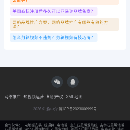
么做好？
美国商标注册后多久可以亚马逊品牌备案？
网络品牌推广方案，网络品牌推广有哪些有效的方
法？
怎么剪辑视频不违规？剪辑视频有技巧吗？
网络推广
短视频运营
知识产权
XML地图
2026 © 趣中介
冀ICP备2023006999号
合作伙伴：
电地暖安装
暖通网
电地暖
山东石墨烯发热线
吉林石墨烯地暖
石墨烯地暖
河北石墨烯地暖
石墨烯地暖
钢琴入门指法教程
电商运营
诗词